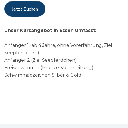
2
0
Jetzt Buchen
Jetzt Buchen
3
1
Unser Kursangebot in Essen umfasst:
4
2
0
Anfänger 1 (ab 4 Jahre, ohne Vorerfahrung, Ziel
Seepferdchen)
5
3
1
Anfänger 2 (Ziel Seepferdchen)
Freischwimmer (Bronze-Vorbereitung)
6
Schwimmabzeichen Silber & Gold
4
2
0
7
5
3
1
8
6
4
2