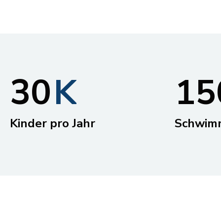
8
9
3
0
K
1
5
1
1
Kinder pro Jahr
Schwim
2
2
3
3