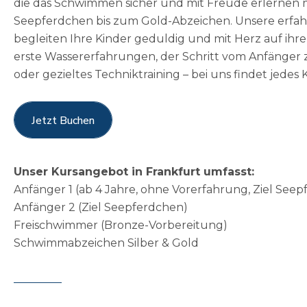
die das Schwimmen sicher und mit Freude erlernen
Seepferdchen bis zum Gold-Abzeichen. Unsere erf
3
begleiten Ihre Kinder geduldig und mit Herz auf ih
erste Wassererfahrungen, der Schritt vom Anfänge
oder gezieltes Techniktraining – bei uns findet jedes
4
Jetzt Buchen
5
Jetzt Buchen
Unser Kursangebot in Frankfurt umfasst:
Anfänger 1 (ab 4 Jahre, ohne Vorerfahrung, Ziel See
6
Anfänger 2 (Ziel Seepferdchen)
Freischwimmer (Bronze-Vorbereitung)
Schwimmabzeichen Silber & Gold
7