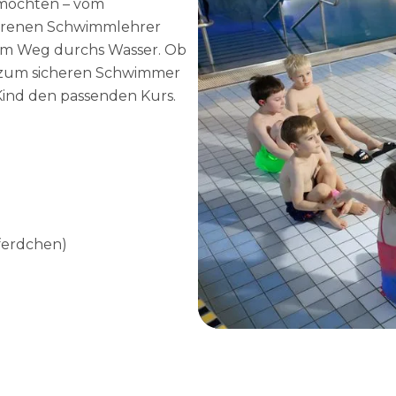
 möchten – vom
ahrenen Schwimmlehrer
3
3
rem Weg durchs Wasser. Ob
r zum sicheren Schwimmer
 Kind den passenden Kurs.
4
4
5
5
pferdchen)
6
6
7
7