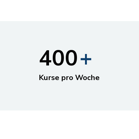
8
9
4
00
+
1
Kurse pro Woche
2
3