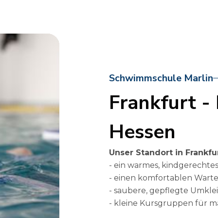
4
5
Schwimmschule Marlin
6
Frankfurt 
Hessen
7
Unser Standort in Frankfur
- ein warmes, kindgerech
8
- einen komfortablen Wart
- saubere, gepflegte Umkl
- kleine Kursgruppen für m