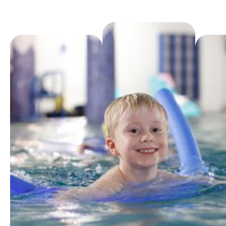
4
4
5
5
6
6
7
7
8
8