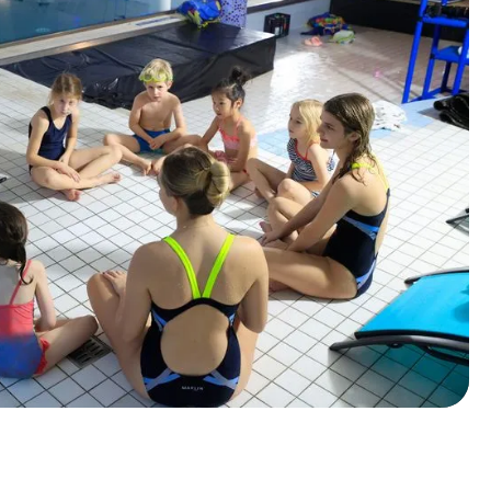
3
4
5
6
7