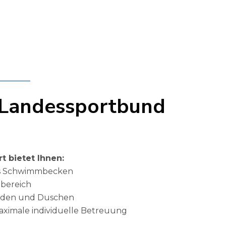
4
5
6
- Landessportbund
7
t bietet Ihnen:
tes Schwimmbecken
8
ebereich
eiden und Duschen
aximale individuelle Betreuung