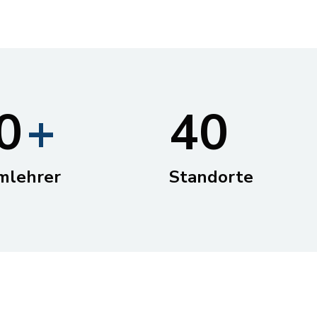
8
8
9
9
0
+
4
0
1
mlehrer
Standorte
2
3