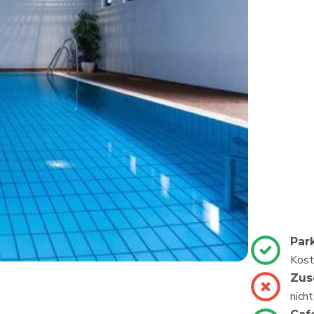
Par
Kost
Zus
nich