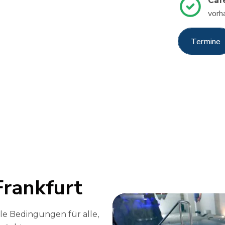
Caf
vorh
Termine
Termine
0
0
1
1
Frankfurt
2
2
le Bedingungen für alle,