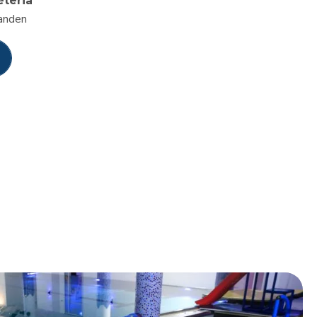
éteria
anden
0
1
2