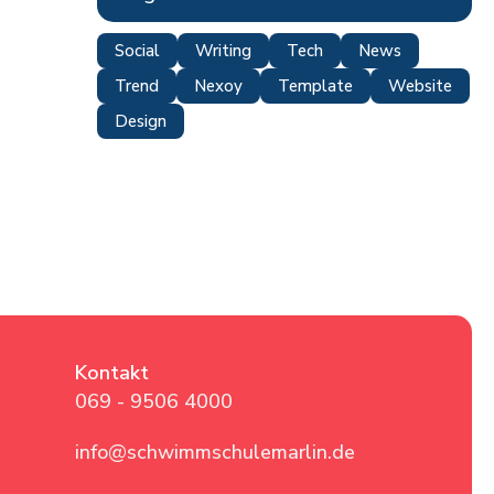
Social
Writing
Tech
News
Trend
Nexoy
Template
Website
Design
Kontakt
069 - 9506 4000
info@schwimmschulemarlin.de