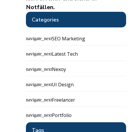
Notfällen.
Categories
SEO Marketing
navigate_next
Latest Tech
navigate_next
Nexoy
navigate_next
UI Design
navigate_next
Freelancer
navigate_next
Portfolio
navigate_next
Tags