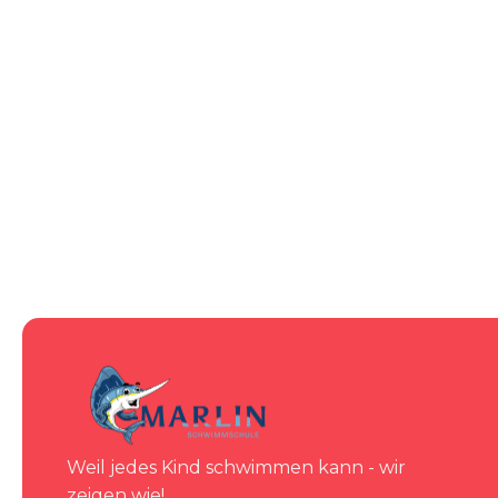
Weil jedes Kind schwimmen kann - wir
zeigen wie!