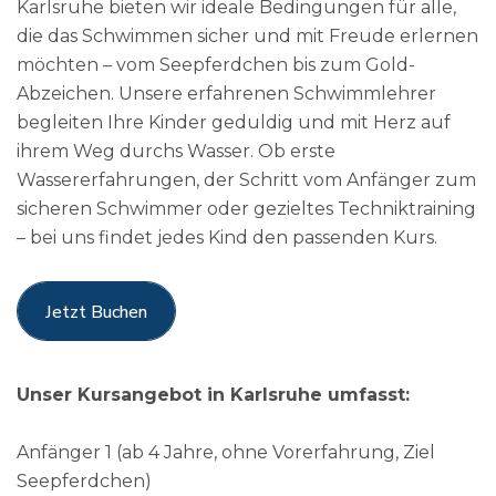
Karlsruhe bieten wir ideale Bedingungen für alle,
die das Schwimmen sicher und mit Freude erlernen
möchten – vom Seepferdchen bis zum Gold-
Abzeichen. Unsere erfahrenen Schwimmlehrer
begleiten Ihre Kinder geduldig und mit Herz auf
ihrem Weg durchs Wasser. Ob erste
0
Wassererfahrungen, der Schritt vom Anfänger zum
sicheren Schwimmer oder gezieltes Techniktraining
1
– bei uns findet jedes Kind den passenden Kurs.
2
0
Jetzt Buchen
Jetzt Buchen
3
1
Unser Kursangebot in Karlsruhe umfasst:
4
2
0
Anfänger 1 (ab 4 Jahre, ohne Vorerfahrung, Ziel
Seepferdchen)