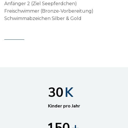
5
3
1
Anfänger 2 (Ziel Seepferdchen)
Freischwimmer (Bronze-Vorbereitung)
6
Schwimmabzeichen Silber & Gold
4
2
0
7
5
3
1
8
6
4
2
9
7
5
3
3
0
K
8
6
4
1
9
Kinder pro Jahr
7
5
2