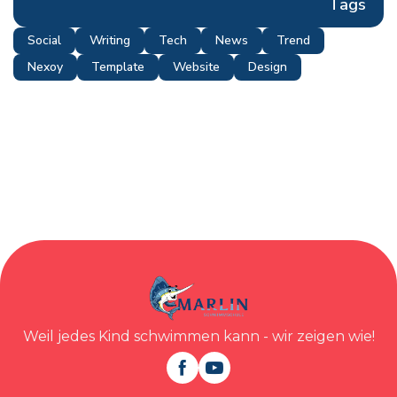
Tags
Social
Writing
Tech
News
Trend
Nexoy
Template
Website
Design
Weil jedes Kind schwimmen kann - wir zeigen wie!

